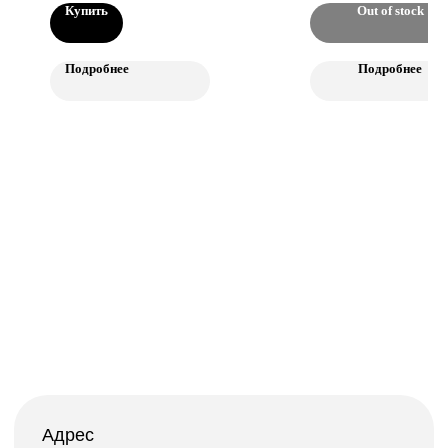
+7(921)891-78-84
Купить
Out of stock
Мы в соцсетях
Подробнее
Подробнее
© Cultura Coffee Roasters, 2023
Политика конфиденциальности
Сделано в Rhino Digital