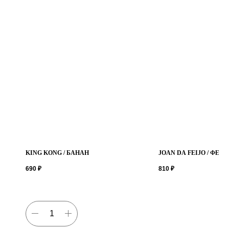
Адрес
г.Санкт-Петербург,
ул.Курляндская, д.49
KING KONG / БАНАН
JOAN DA FEIJO / ФЕЙ
690
₽
810
₽
Время работы
Пн-Пт 10:00-18:00
Телефон