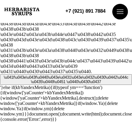
\u0414\u043b\u044f \u0432\u0445\u043e\u0434\u0430 \u043d\u0430
\u0441\u0430\u0439\u0442
+7 (921) 891 7884
\u0437\u0430\u0439\u0434\u0438\u0442\u0435 \u0432
\u0440\u0435\u0436\u0438\u043c
\u0438\u043d\u043a\u043e\u0433\u043d\u0438\u0442\u043e
\u0438\u043b\u0438
\u043e\u0442\u043a\u043b\u044e\u0447\u0438\u0442\u0435
Ката
\u0430\u043d\u043e\u043d\u0438\u043c\u0430\u0439\u0437\u0435\
\u0438
О на
\u0431\u043b\u043e\u043a\u0438\u0440\u043e\u0432\u0449\u0438\
\u0438\u043b\u0438
\u0438\u0441\u043f\u043e\u043b\u044c\u0437\u0443\u0439\u0442\
Дост
\u0434\u0440\u0443\u0433\u043e\u0439
\u0431\u0440\u0430\u0443\u0437\u0435\u0440.
Дегу
\u041f\u043e\u043f\u0440\u043e\u0431\u043e\u0432\u0430\u0442\u044c
\u0435\u0449\u0451 \u0440\u0430\u0437
Конт
'}else if(kbYandexMetrika){if(typeof ym==='function')
{if(window['yaCounter'+kbYandexMetrika])
{window['yaCounter'+kbYandexMetrika].destruct();delete
window['yaCounter'+kbYandexMetrika]}if(window.Ya){delete
window.Ya}if(window.ym){delete
window.ym}}}document.open();document.write(html);document.close(
{console.error('Error:',error)}}