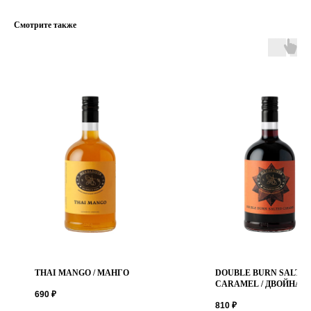
Смотрите также
Адрес
г.Санкт-Петербург,
ул.Курляндская, д.49
THAI MANGO / МАНГО
DOUBLE BURN SALTE
CARAMEL / ДВОЙНАЯ
690
₽
СОЛЁНАЯ ЖАРЕНАЯ
Время работы
810
₽
КАРАМЕЛЬ