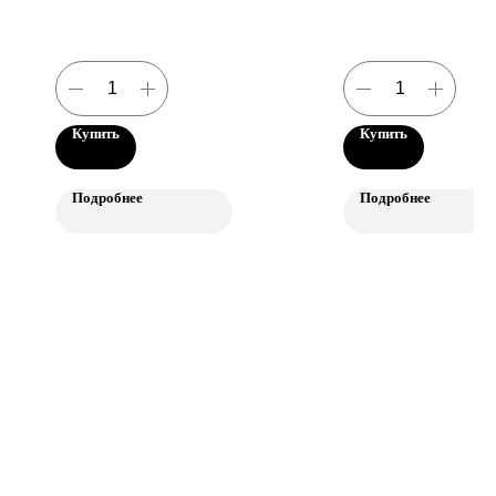
Пн-Пт 10:00-18:00
Телефон
+7(921)891-78-84
Купить
Купить
Мы в соцсетях
Подробнее
Подробнее
© Cultura Coffee Roasters, 2023
Политика конфиденциальности
Сделано в Rhino Digital