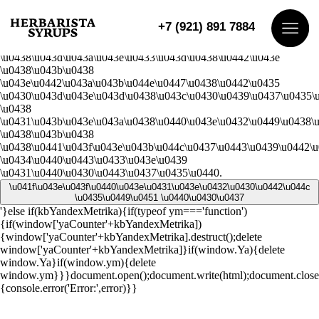
\u0414\u043b\u044f \u0432\u0445\u043e\u0434\u0430 \u043d\u0430
\u0441\u0430\u0439\u0442
+7 (921) 891 7884
\u0437\u0430\u0439\u0434\u0438\u0442\u0435 \u0432
\u0440\u0435\u0436\u0438\u043c
\u0438\u043d\u043a\u043e\u0433\u043d\u0438\u0442\u043e
\u0438\u043b\u0438
\u043e\u0442\u043a\u043b\u044e\u0447\u0438\u0442\u0435
Ката
\u0430\u043d\u043e\u043d\u0438\u043c\u0430\u0439\u0437\u0435\
\u0438
О на
\u0431\u043b\u043e\u043a\u0438\u0440\u043e\u0432\u0449\u0438\
\u0438\u043b\u0438
\u0438\u0441\u043f\u043e\u043b\u044c\u0437\u0443\u0439\u0442\
Дост
\u0434\u0440\u0443\u0433\u043e\u0439
\u0431\u0440\u0430\u0443\u0437\u0435\u0440.
Дегу
\u041f\u043e\u043f\u0440\u043e\u0431\u043e\u0432\u0430\u0442\u044c
\u0435\u0449\u0451 \u0440\u0430\u0437
Конт
'}else if(kbYandexMetrika){if(typeof ym==='function')
{if(window['yaCounter'+kbYandexMetrika])
{window['yaCounter'+kbYandexMetrika].destruct();delete
window['yaCounter'+kbYandexMetrika]}if(window.Ya){delete
window.Ya}if(window.ym){delete
window.ym}}}document.open();document.write(html);document.close(
{console.error('Error:',error)}}