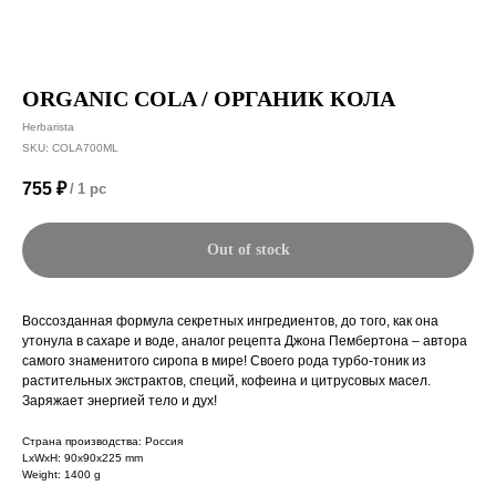
ORGANIC COLA / ОРГАНИК КОЛА
Herbarista
SKU:
COLA700ML
755
₽
/
1 pc
Out of stock
Воссозданная формула секретных ингредиентов, до того, как она
утонула в сахаре и воде, аналог рецепта Джона Пембертона – автора
самого знаменитого сиропа в мире! Своего рода турбо-тоник из
растительных экстрактов, специй, кофеина и цитрусовых масел.
Заряжает энергией тело и дух!
Страна производства: Россия
LxWxH: 90x90x225 mm
Weight: 1400 g