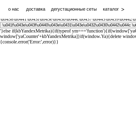
\u0414\u043b\u044f \u0432\u0445\u043e\u0434\u0430 \u043d\u0430
\u0438\u043d\u043a\u043e\u0433\u043d\u0438\u0442\u043e \u0438
>
о нас
доставка
дегустационные сеты
каталог
\u0430\u043d\u043e\u043d\u0438\u043c\u0430\u0439\u0437\u0435\
\u0438\u0441\u043f\u043e\u043b\u044c\u0437\u0443\u0439\u0442\u
\u041f\u043e\u043f\u0440\u043e\u0431\u043e\u0432\u0430\u0442\u044c \
'}else if(kbYandexMetrika){if(typeof ym==='function'){if(window['
window['yaCounter'+kbYandexMetrika]}if(window.Ya){delete window
{console.error('Error:',error)}}