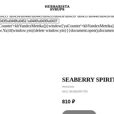
 \u0441\u0430\u0439\u0442 \u0437\u0430\u0439\u0434\u0438\u0442
\u043b\u0438 \u043e\u0442\u043a\u043b\u044e\u0447\u0438\u0442\
+7 (9
u0440\u044b \u0438 \u0431\u043b\u043e\u043a\u0438\u0440\u043e\
0435 \u0434\u0440\u0443\u0433\u043e\u0439 \u0431\u0440\u0430\u
u0435\u0449\u0451 \u0440\u0430\u0437
yaCounter'+kbYandexMetrika]){window['yaCounter'+kbYandexMetrika].d
.Ya}if(window.ym){delete window.ym}}}document.open();document.wr
SEABERRY SPIRI
Herbarista
SKU:
SEABERRY700
810
₽