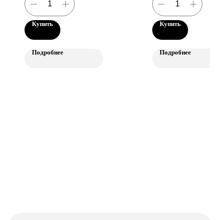
Телефон
+7(921)891-78-84
Купить
Купить
Мы в соцсетях
Подробнее
Подробнее
© Cultura Coffee Roasters, 2023
Политика конфиденциальности
Сделано в Rhino Digital