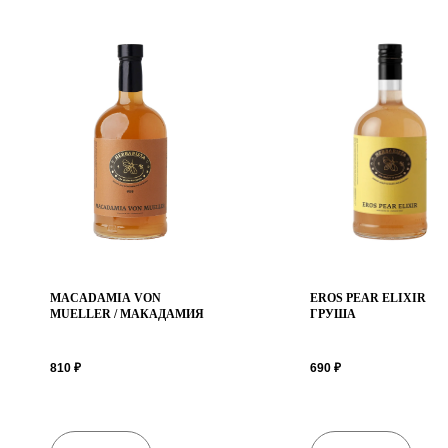
Адрес
MACADAMIA VON
EROS PEAR ELIXIR /
г.Санкт-Петербург,
MUELLER / МАКАДАМИЯ
ГРУША
ул.Курляндская, д.49
810
₽
690
₽
Время работы
Пн-Пт 10:00-18:00