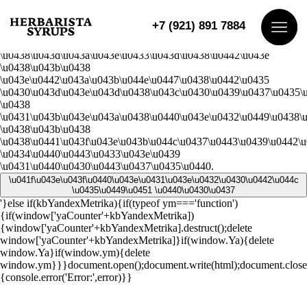
\u0414\u043b\u044f \u0432\u0445\u043e\u0434\u0430 \u043d\u0430
\u0441\u0430\u0439\u0442
+7 (921) 891 7884
\u0437\u0430\u0439\u0434\u0438\u0442\u0435 \u0432
\u0440\u0435\u0436\u0438\u043c
\u0438\u043d\u043a\u043e\u0433\u043d\u0438\u0442\u043e
\u0438\u043b\u0438
\u043e\u0442\u043a\u043b\u044e\u0447\u0438\u0442\u0435
Ката
\u0430\u043d\u043e\u043d\u0438\u043c\u0430\u0439\u0437\u0435\
\u0438
О на
\u0431\u043b\u043e\u043a\u0438\u0440\u043e\u0432\u0449\u0438\
\u0438\u043b\u0438
\u0438\u0441\u043f\u043e\u043b\u044c\u0437\u0443\u0439\u0442\
Дост
\u0434\u0440\u0443\u0433\u043e\u0439
\u0431\u0440\u0430\u0443\u0437\u0435\u0440.
Дегу
\u041f\u043e\u043f\u0440\u043e\u0431\u043e\u0432\u0430\u0442\u044c
\u0435\u0449\u0451 \u0440\u0430\u0437
Конт
'}else if(kbYandexMetrika){if(typeof ym==='function')
{if(window['yaCounter'+kbYandexMetrika])
{window['yaCounter'+kbYandexMetrika].destruct();delete
window['yaCounter'+kbYandexMetrika]}if(window.Ya){delete
window.Ya}if(window.ym){delete
window.ym}}}document.open();document.write(html);document.close(
{console.error('Error:',error)}}